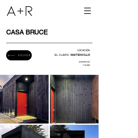
CASA BRUCE
LOCACIÓN
​EL CLARO,
MAITENCILLO
VOLVER
SUPERFICIE
113
M2